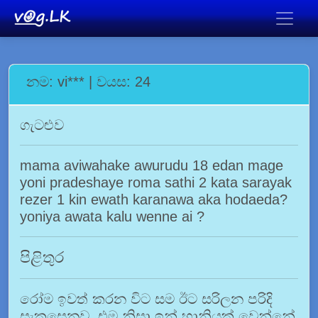
නම: vi*** | වයස: 24
ගැටළුව
mama aviwahake awurudu 18 edan mage
yoni pradeshaye roma sathi 2 kata sarayak
rezer 1 kin ewath karanawa aka hodaeda?
yoniya awata kalu wenne ai ?
පිළිතුර
රෝම ඉවත් කරන විට සම ඊට සරිලන පරිදි
සැකසෙනව. එම නිසා ඉන් හානියක් වෙන්නේ