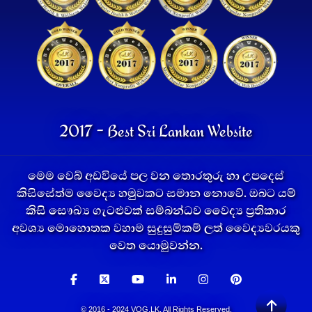
2017 - Best Sri Lankan Website
මෙම වෙබ් අඩවියේ පල වන තොරතුරු හා උපදෙස්
කිසිසේත්ම වෛද්‍ය හමුවකට සමාන නොවේ. ඔබට යම්
කිසි සෞඛ්‍ය ගැටළුවක් සම්බන්ධව වෛද්‍ය ප්‍රතිකාර
අවශ්‍ය මොහොතක වහාම සුදුසුම්කම් ලත් වෛද්‍යවරයකු
වෙත යොමුවන්න.
© 2016 - 2024 VOG.LK. All Rights Reserved.