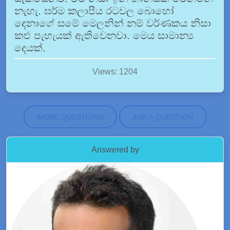
නැහැ. ඝර්ම කලාපීය රටවල බොහෝ
දෙනාගේ සමේ මෙලනින් නම් වර්ණකය නිසා
කළු පැහැයක් ඇතිවෙනවා. මෙය සාමාන්‍ය
දෙයක්.
Views: 1204
MORE QUESTIONS
ASK A QUESTION
Answered by