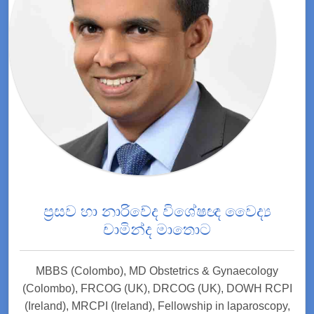
ප්‍රසව හා නාරිවේද විශේෂඥ වෛද්‍ය
චාමින්ද මාතොට
MBBS (Colombo), MD Obstetrics & Gynaecology
(Colombo), FRCOG (UK), DRCOG (UK), DOWH RCPI
(Ireland), MRCPI (Ireland), Fellowship in laparoscopy,