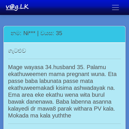
නම: Ni*** | වයස: 35
ගැටළුව
Mage wayasa 34.husband 35. Palamu
ekathuweemen mama pregnant wuna. Eta
passe baba labunata passe mata
ekathuweemakadi kisima ashwadayak na.
Ema area eke ekathu wena wita burul
bawak danenawa. Baba labenna asanna
kalayedi dr mawa8 parak withara PV kala.
Mokada ma kala yuththe