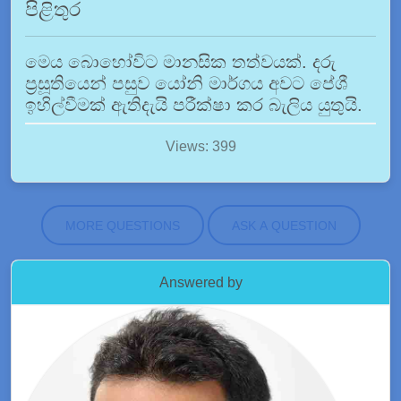
පිළිතුර
මෙය බොහෝවිට මානසික තත්වයක්. දරු
ප්‍රසූතියෙන් පසුව යෝනි මාර්ගය අවට පේශී
ඉහිල්වීමක් ඇතිදැයි පරීක්ෂා කර බැලිය යුතුයි.
Views: 399
MORE QUESTIONS
ASK A QUESTION
Answered by