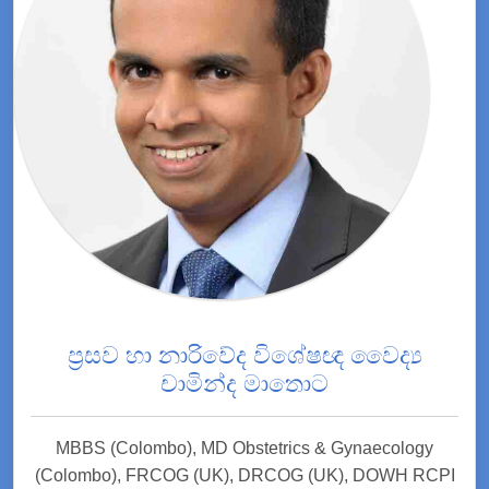
ප්‍රසව හා නාරිවේද විශේෂඥ වෛද්‍ය
චාමින්ද මාතොට
MBBS (Colombo), MD Obstetrics & Gynaecology
(Colombo), FRCOG (UK), DRCOG (UK), DOWH RCPI