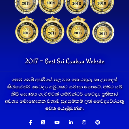
2017 - Best Sri Lankan Website
මෙම වෙබ් අඩවියේ පල වන තොරතුරු හා උපදෙස්
කිසිසේත්ම වෛද්‍ය හමුවකට සමාන නොවේ. ඔබට යම්
කිසි සෞඛ්‍ය ගැටළුවක් සම්බන්ධව වෛද්‍ය ප්‍රතිකාර
අවශ්‍ය මොහොතක වහාම සුදුසුම්කම් ලත් වෛද්‍යවරයකු
වෙත යොමුවන්න.