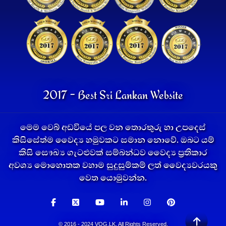
2017 - Best Sri Lankan Website
මෙම වෙබ් අඩවියේ පල වන තොරතුරු හා උපදෙස්
කිසිසේත්ම වෛද්‍ය හමුවකට සමාන නොවේ. ඔබට යම්
කිසි සෞඛ්‍ය ගැටළුවක් සම්බන්ධව වෛද්‍ය ප්‍රතිකාර
අවශ්‍ය මොහොතක වහාම සුදුසුම්කම් ලත් වෛද්‍යවරයකු
වෙත යොමුවන්න.
© 2016 - 2024 VOG.LK. All Rights Reserved.