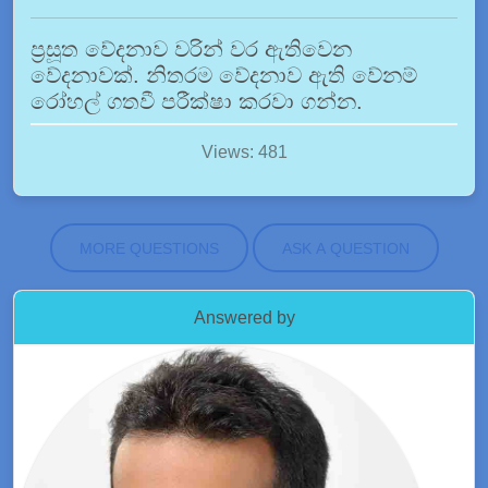
ප්‍රසූත වේදනාව වරින් වර ඇතිවෙන
වේදනාවක්. නිතරම වේදනාව ඇති වේනම්
රෝහල් ගතවී පරීක්ෂා කරවා ගන්න.
Views: 481
MORE QUESTIONS
ASK A QUESTION
Answered by