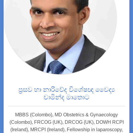
ප්‍රසව හා නාරිවේද විශේෂඥ වෛද්‍ය
චාමින්ද මාතොට
MBBS (Colombo), MD Obstetrics & Gynaecology
(Colombo), FRCOG (UK), DRCOG (UK), DOWH RCPI
(Ireland), MRCPI (Ireland), Fellowship in laparoscopy,