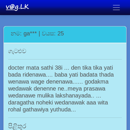
නම: ga*** | වයස: 25
ගැටළුව
docter mata sathi 38i ... den tika tika yati
bada ridenawa.... baba yati badata thada
wenawa wage denenawa...... godakma
wedawak denenne ne..meya prasawa
wedanawe mulika lakshanayada.. ...
daragatha noheki wedanawak aaa wita
rohal gathawiya yuthuda...
පිළිතුර