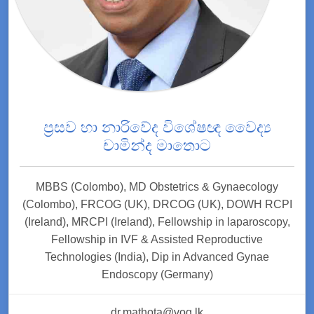
ප්‍රසව හා නාරිවේද විශේෂඥ වෛද්‍ය
චාමින්ද මාතොට
MBBS (Colombo), MD Obstetrics & Gynaecology
(Colombo), FRCOG (UK), DRCOG (UK), DOWH RCPI
(Ireland), MRCPI (Ireland), Fellowship in laparoscopy,
Fellowship in IVF & Assisted Reproductive
Technologies (India), Dip in Advanced Gynae
Endoscopy (Germany)
dr.mathota@vog.lk