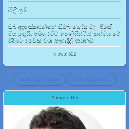
පිළිතුර
ඔබ අදහස්කරන්නේ ඩිම්බ කෝෂ වල බිත්ති
විය යුතුයි. සමහරවිට පොලිසිස්ටික් තත්වය මේ
විදියට වෛද්‍ය වරු පැහැදිලි කරනව.
Views: 522
MORE QUESTIONS
ASK A QUESTION
Answered by