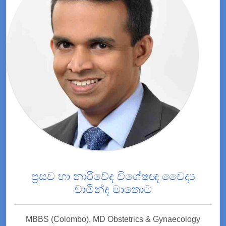
ප්‍රසව හා නාරිවේද විශේෂඥ වෛද්‍ය
චාමින්ද මාතොට
MBBS (Colombo), MD Obstetrics & Gynaecology