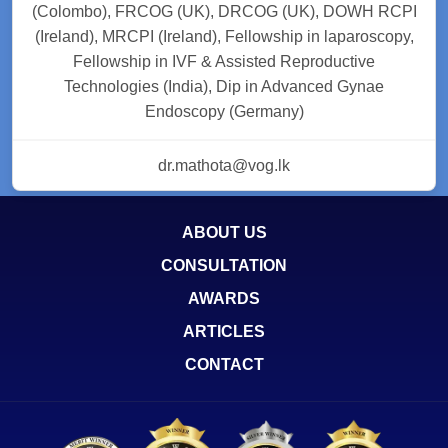
(Colombo), FRCOG (UK), DRCOG (UK), DOWH RCPI
(Ireland), MRCPI (Ireland), Fellowship in laparoscopy,
Fellowship in IVF & Assisted Reproductive
Technologies (India), Dip in Advanced Gynae
Endoscopy (Germany)
dr.mathota@vog.lk
ABOUT US
CONSULTATION
AWARDS
ARTICLES
CONTACT