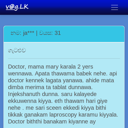
නම: ja*** | වයස: 31
ගැටළුව
Doctor, mama mary karala 2 yers
wennawa. Apata thawama babek nehe. api
doctor kennek lagata yanawa. ahide mata
dimba merima ta tablat dunnawa.
Injekshanuth dunna. saru kalayede
ekkuwenna kiyya. eth thawam hari giye
nehe . me sari sceen ekkedi kiyya bithi
tikkak ganakam laproscopy karamu kiyyala.
Doctor biththi banakam kiyanne ay