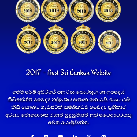
2017 - Best Sri Lankan Website
මෙම වෙබ් අඩවියේ පල වන තොරතුරු හා උපදෙස්
කිසිසේත්ම වෛද්‍ය හමුවකට සමාන නොවේ. ඔබට යම්
කිසි සෞඛ්‍ය ගැටළුවක් සම්බන්ධව වෛද්‍ය ප්‍රතිකාර
අවශ්‍ය මොහොතක වහාම සුදුසුම්කම් ලත් වෛද්‍යවරයකු
වෙත යොමුවන්න.