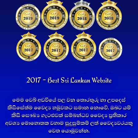
2017 - Best Sri Lankan Website
මෙම වෙබ් අඩවියේ පල වන තොරතුරු හා උපදෙස්
කිසිසේත්ම වෛද්‍ය හමුවකට සමාන නොවේ. ඔබට යම්
කිසි සෞඛ්‍ය ගැටළුවක් සම්බන්ධව වෛද්‍ය ප්‍රතිකාර
අවශ්‍ය මොහොතක වහාම සුදුසුම්කම් ලත් වෛද්‍යවරයකු
වෙත යොමුවන්න.