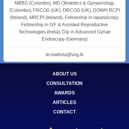
MBBS (Colombo), MD Obstetrics & Gynaecology
(Colombo), FRCOG (UK), DRCOG (UK), DOWH RCPI
(Ireland), MRCPI (Ireland), Fellowship in laparoscopy,
Fellowship in IVF & Assisted Reproductive
Technologies (India), Dip in Advanced Gynae
Endoscopy (Germany)
dr.mathota@vog.lk
ABOUT US
CONSULTATION
AWARDS
ARTICLES
CONTACT