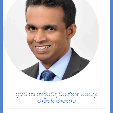
ප්‍රසව හා නාරිවේද විශේෂඥ වෛද්‍ය
චාමින්ද මාතොට