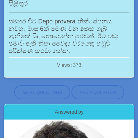
පිළිතුර
සමහර විට Depo provera නික්ෂේපනය
නවතා මාස 6ක් පමණ වන තෙක් ගැබ්
ගැනීමක් සිදු නොවෙන්න පුළුවන්. ඊට වඩා
පමාවී ඇති නිසා වෛද්‍ය වරයෙකු හමුවී
පරීක්ෂණ කරවා ගන්න.
Views: 373
MORE QUESTIONS
ASK A QUESTION
Answered by