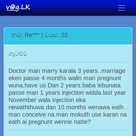
නම: Re*** | වයස: 22
ගැටළුව
Doctor man marry karala 3 years..marriage
eken passe 4 months walin man pregnunt
wuna.have us Dan 2 years.baba lebunata
passe man 1 years injection widda.last year
November wala injection eka
newaththuwa.dan 10 months wenawa eath
man conceive na.man mokuth use karan na
eath ai pregnunt wenne natte?